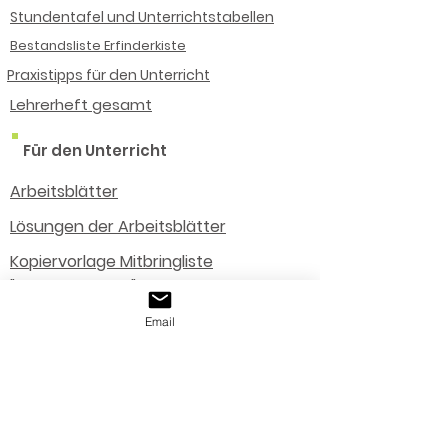
Stundentafel und Unterrichtstabellen
Bestandsliste Erfinderkiste
Praxistipps für den Unterricht
Lehrerheft gesamt
Für den Unterricht
Arbeitsblätter
Lösungen der Arbeitsblätter
Kopiervorlage Mitbringliste
"Baumaterialien"
Kopiervorlage
Email
Konstruktionsmethodik/Phasen
Kopiervorlage Schülerbewertung
Lösung: Modellbau Unterarm für Lehrer
Beurteilung der Leistungen