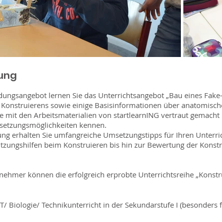
ung
ildungsangebot lernen Sie das Unterrichtsangebot „Bau eines Fake
s Konstruierens sowie einige Basisinformationen über anatomis
mit den Arbeitsmaterialien von startlearnING vertraut gemacht 
msetzungsmöglichkeiten kennen.
ung erhalten Sie umfangreiche Umsetzungstipps für Ihren Unterri
ützungshilfen beim Konstruieren bis hin zur Bewertung der Konst
lnehmer können die erfolgreich erprobte Unterrichtsreihe „Konst
T/ Biologie/ Technikunterricht in der Sekundarstufe I (besonders